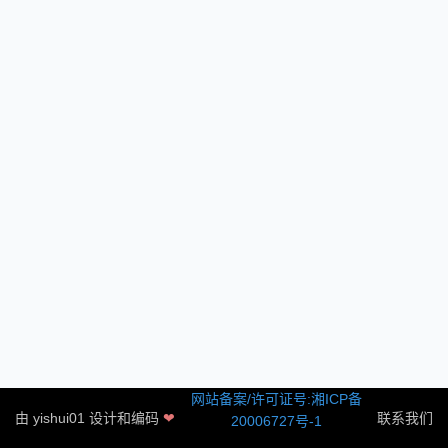
网站备案/许可证号:湘ICP备
由
yishui01
设计和编码
❤
联系我们
20006727号-1