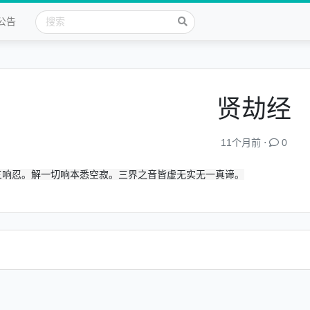
公告
贤劫经
11个月前 ⋅
0
三响忍。解一切响本悉空寂。三界之音皆虚无实无一真谛。