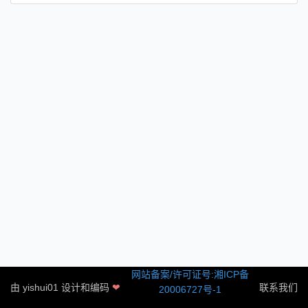
网站备案/许可证号:湘ICP备
由
yishui01
设计和编码
❤
联系我们
20006727号-1