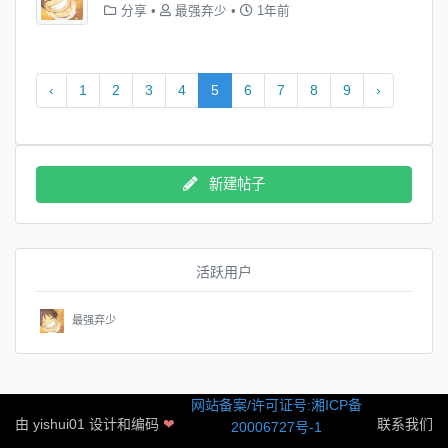
分享
•
最强弃少
•
1年前
‹
1
2
3
4
5
6
7
8
9
›
新建帖子
活跃用户
最强弃少
网站备案/许可证号:湘ICP备
由
yishui01
设计和编码
❤
联系我们
20006727号-1