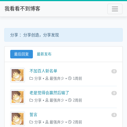
我看看不到博客
分享 ：分享创造，分享发现
最后回复
最新发布
不加百人斩名单
0
分享
•
最强弃少
•
1周前
老是觉得会赢然后输了
0
分享
•
最强弃少
•
2周前
誓言
4
分享
•
最强弃少
•
2周前