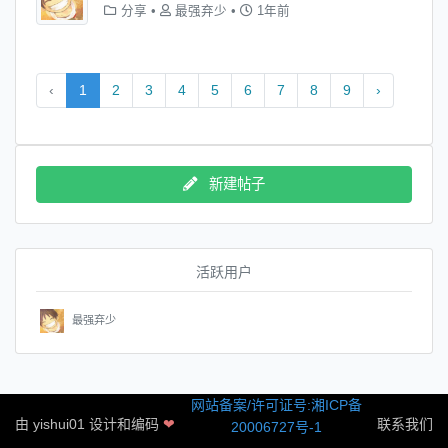
分享
•
最强弃少
•
1年前
‹
1
2
3
4
5
6
7
8
9
›
新建帖子
活跃用户
最强弃少
网站备案/许可证号:湘ICP备
由
yishui01
设计和编码
❤
联系我们
20006727号-1