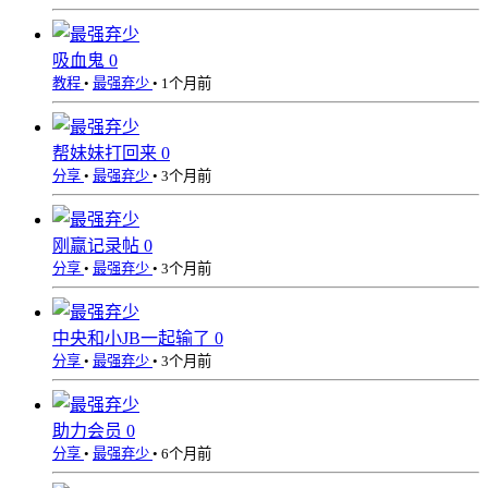
吸血鬼
0
教程
•
最强弃少
•
1个月前
帮妹妹打回来
0
分享
•
最强弃少
•
3个月前
刚赢记录帖
0
分享
•
最强弃少
•
3个月前
中央和小JB一起输了
0
分享
•
最强弃少
•
3个月前
助力会员
0
分享
•
最强弃少
•
6个月前