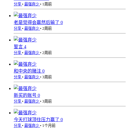
分享
•
最强弃少
•
1周前
老是觉得会赢然后输了
0
分享
•
最强弃少
•
2周前
誓言
4
分享
•
最强弃少
•
2周前
和中央的赌注
0
分享
•
最强弃少
•
3周前
新买的账号
0
分享
•
最强弃少
•
3周前
今天打球顶住压力赢了
0
分享
•
最强弃少
•
1个月前