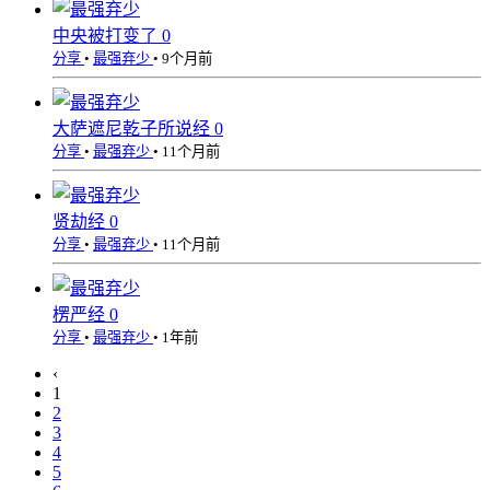
中央被打变了
0
分享
•
最强弃少
•
9个月前
大萨遮尼乾子所说经
0
分享
•
最强弃少
•
11个月前
贤劫经
0
分享
•
最强弃少
•
11个月前
楞严经
0
分享
•
最强弃少
•
1年前
‹
1
2
3
4
5